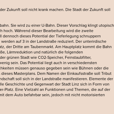
 der Zukunft soll nicht krank machen. Die Stadt der Zukunft soll
ahn. Sie wird zu einer U-Bahn. Dieser Vorschlag klingt utopisch
doch hoch. Während dieser Bearbeitung wird die zweite
oll dennoch dieses Potential der Tieferlegung schnuppern
werden auf 3 in der Landstraße reduziert. Der unterirdische
atz, der Dritte am Taubenmarkt. Am Hauptplatz kommt die Bahn
aße, Lärmreduktion und natürlich die folgenden
der grünen Stadt wie CO2-Speicher, Feinstaubfilter,
enig sein. Das Potential liegt auch in verschiedensten
lichkeiten müssen genauso gegeben sein wie Bühnen oder die
 dieses Masterplans. Dem Namen der Einkaufsstraße soll Tribut
ndschaft soll sich in der Landstraße manifestieren. Elemente der
lle Geschichte und Gegenwart der Stadt Linz sich in Form von
er-Platz. Eine Vielzahl an Funktionen und Themen, die auf der
mit dem Auto befahrbar sein, jedoch mit nicht motorisierten