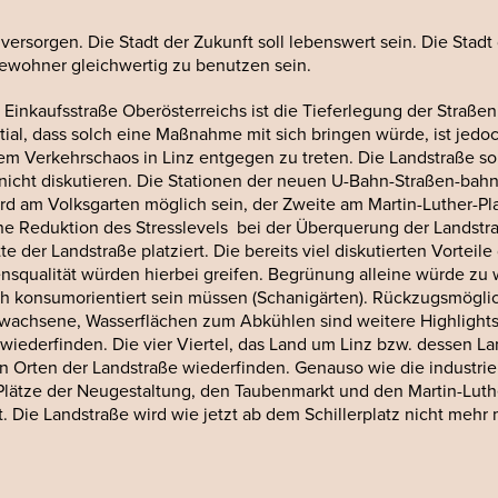
 versorgen. Die Stadt der Zukunft soll lebenswert sein. Die Stadt
 Bewohner gleichwertig zu benutzen sein.
inkaufsstraße Oberösterreichs ist die Tieferlegung der Straßenb
tential, dass solch eine Maßnahme mit sich bringen würde, ist je
 dem Verkehrschaos in Linz entgegen zu treten. Die Landstraße s
nicht diskutieren. Die Stationen der neuen U-Bahn-Straßen-bahn 
d am Volksgarten möglich sein, der Zweite am Martin-Luther-Pl
ine Reduktion des Stresslevels bei der Überquerung der Landstr
r Landstraße platziert. Die bereits viel diskutierten Vorteile 
nsqualität würden hierbei greifen. Begrünung alleine würde zu w
uch konsumorientiert sein müssen (Schanigärten). Rückzugsmög
Erwachsene, Wasserflächen zum Abkühlen sind weitere Highlights
 wiederfinden. Die vier Viertel, das Land um Linz bzw. dessen La
en Orten der Landstraße wiederfinden. Genauso wie die industrie
 Plätze der Neugestaltung, den Taubenmarkt und den Martin-Luth
. Die Landstraße wird wie jetzt ab dem Schillerplatz nicht mehr 