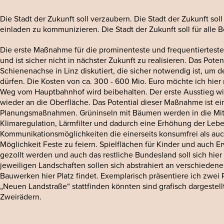
Die Stadt der Zukunft soll verzaubern. Die Stadt der Zukunft soll
einladen zu kommunizieren. Die Stadt der Zukunft soll für alle
Die erste Maßnahme für die prominenteste und frequentierteste E
und ist sicher nicht in nächster Zukunft zu realisieren. Das Po
Schienenachse in Linz diskutiert, die sicher notwendig ist, um
dürfen. Die Kosten von ca. 300 - 600 Mio. Euro möchte ich hier 
Weg vom Hauptbahnhof wird beibehalten. Der erste Ausstieg wir
wieder an die Oberfläche. Das Potential dieser Maßnahme ist e
Planungsmaßnahmen. Grüninseln mit Bäumen werden in die Mitte de
Klimaregulation, Lärmfilter und dadurch eine Erhöhung der Lebe
Kommunikationsmöglichkeiten die einerseits konsumfrei als a
Möglichkeit Feste zu feiern. Spielflächen für Kinder und auch 
gezollt werden und auch das restliche Bundesland soll sich hier
jeweiligen Landschaften sollen sich abstrahiert an verschieden
Bauwerken hier Platz findet. Exemplarisch präsentiere ich zwei
„Neuen Landstraße“ stattfinden könnten sind grafisch dargestellt
Zweirädern.