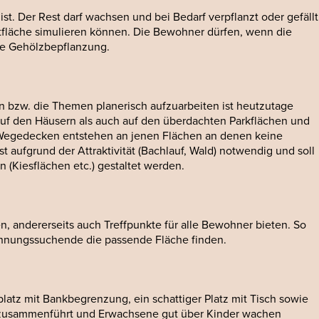
t. Der Rest darf wachsen und bei Bedarf verpflanzt oder gefällt
rstfläche simulieren können. Die Bewohner dürfen, wenn die
ie Gehölzbepflanzung.
bzw. die Themen planerisch aufzuarbeiten ist heutzutage
auf den Häusern als auch auf den überdachten Parkflächen und
Wegedecken entstehen an jenen Flächen an denen keine
aufgrund der Attraktivität (Bachlauf, Wald) notwendig und soll
 (Kiesflächen etc.) gestaltet werden.
en, andererseits auch Treffpunkte für alle Bewohner bieten. So
spannungssuchende die passende Fläche finden.
latz mit Bankbegrenzung, ein schattiger Platz mit Tisch sowie
en zusammenführt und Erwachsene gut über Kinder wachen