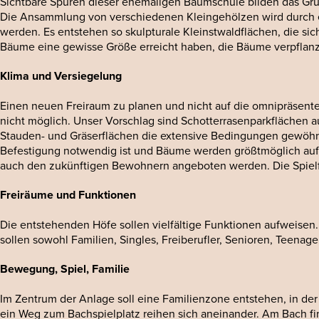
Sichtbare Spuren dieser ehemaligen Baumschule bilden das Gru
Die Ansammlung von verschiedenen Kleingehölzen wird durch eine
werden. Es entstehen so skulpturale Kleinstwaldflächen, die si
Bäume eine gewisse Größe erreicht haben, die Bäume verpflan
Klima und Versiegelung
Einen neuen Freiraum zu planen und nicht auf die omnipräsen
nicht möglich. Unser Vorschlag sind Schotterrasenparkflächen 
Stauden- und Gräserflächen die extensive Bedingungen gewöh
Befestigung notwendig ist und Bäume werden größtmöglich auf de
auch den zukünftigen Bewohnern angeboten werden. Die Spielfläc
Freiräume und Funktionen
Die entstehenden Höfe sollen vielfältige Funktionen aufweisen. 
sollen sowohl Familien, Singles, Freiberufler, Senioren, Teena
Bewegung, Spiel, Familie
Im Zentrum der Anlage soll eine Familienzone entstehen, in der 
ein Weg zum Bachspielplatz reihen sich aneinander. Am Bach f