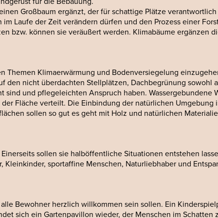
ndgerüst für die Bebauung.
n Großbaum ergänzt, der für schattige Plätze verantwortlich is
ch im Laufe der Zeit verändern dürfen und den Prozess einer Fo
zen bzw. können sie veräußert werden. Klimabäume ergänzen d
ten Themen Klimaerwärmung und Bodenversiegelung einzugehen 
auf den nicht überdachten Stellplätzen, Dachbegrünung sowohl 
nt sind und pflegeleichten Anspruch haben. Wassergebundene 
r Fläche verteilt. Die Einbindung der natürlichen Umgebung ist 
hen sollen so gut es geht mit Holz und natürlichen Materialien
Einerseits sollen sie halböffentliche Situationen entstehen lass
ger, Kleinkinder, sportaffine Menschen, Naturliebhaber und Ent
alle Bewohner herzlich willkommen sein sollen. Ein Kinderspielp
indet sich ein Gartenpavillon wieder, der Menschen im Schatt