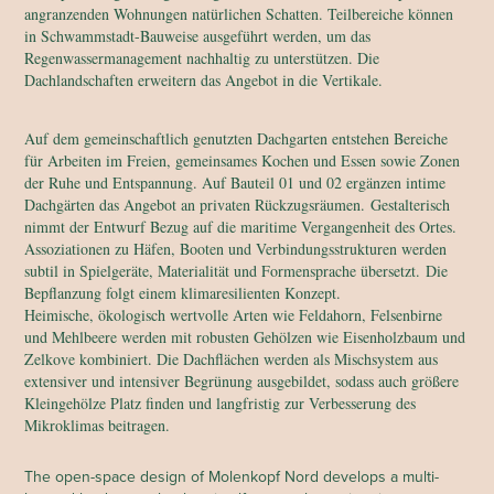
angranzenden Wohnungen natürlichen Schatten. Teilbereiche können
in Schwammstadt-Bauweise ausgeführt werden, um das
Regenwassermanagement nachhaltig zu unterstützen. Die
Dachlandschaften erweitern das Angebot in die Vertikale.
Auf dem gemeinschaftlich genutzten Dachgarten entstehen Bereiche
für Arbeiten im Freien, gemeinsames Kochen und Essen sowie Zonen
der Ruhe und Entspannung. Auf Bauteil 01 und 02 ergänzen intime
Dachgärten das Angebot an privaten Rückzugsräumen.
Gestalterisch
nimmt der Entwurf Bezug auf die maritime Vergangenheit des Ortes.
Assoziationen zu Häfen, Booten und Verbindungsstrukturen werden
subtil in Spielgeräte, Materialität und Formensprache übersetzt.
Die
Bepflanzung folgt einem klimaresilienten Konzept.
Heimische, ökologisch wertvolle Arten wie Feldahorn, Felsenbirne
und Mehlbeere werden mit robusten Gehölzen wie Eisenholzbaum und
Zelkove kombiniert. Die Dachflächen werden als Mischsystem aus
extensiver und intensiver Begrünung ausgebildet, sodass auch größere
Kleingehölze Platz finden und langfristig zur Verbesserung des
Mikroklimas beitragen.
The open-space design of Molenkopf Nord develops a multi-