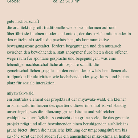
Größe: ca. 23.500 m²
gute nachbarschaft
die architektur greift traditionelle wiener wohnformen auf und
überführt sie in einen modernen kontext, der das soziale miteinander in
den mittelpunkt stellt. die pawlatschen, als kommunikative
bewegungszone gestaltet, fördern begegnungen und den austausch
zwischen den bewohnenden. statt anonymer flure bieten diese offenen
wege raum für spontane gespräche und begegnungen, was eine
lebendige, nachbarschaftliche atmosphäre schafft. die
gemeinschaftlichen „regale“ an den enden der pawlatschen dienen als
treffpunkte für aktivitäten wie kochabende oder yoga-kurse und bieten
platz für soziale interaktion.
miyawaki-wald
ein zentrales element des projekts ist der miyawaki-wald, ein kleiner
urbaner wald im herzen des quartiers. dieser innenhof ist vollständig
unversiegelt, was die pflanzung großer bäume und zahlreicher
waldpflanzen ermöglicht. so entsteht eine grüne seele, die das gesamte
projekt prägt und allen bewohnenden einen beruhigenden ausblick ins
grüne bietet. durch die natürliche kühlung der umgebungsluft um bis
zu -5°c sorgt der hof zudem für ein angenehmes mikroklima an heißen